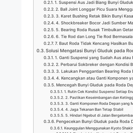
1. Suspensi Aus Jadi Biang Bunyi Gludu
2. Ball Joint Longgar Picu Suara Meng
3. Karet Bushing Retak Bikin Bunyi Kasa
4. Shockbreaker Bocor Jadi Sumber Ma
5. Bearing Roda Rusak Timbulkan Geta
6. Tie Rod dan Long Tie Rod Bermasala
7. Baut Roda Tidak Kencang Hasilkan Bu
Solusi Mengatasi Bunyi Gluduk pada R
1. Ganti Suspensi yang Sudah Aus atau
2. Perbarui Sokbreker dengan Kondisi 
3. Lakukan Penggantian Bearing Roda
4. Kencangkan atau Ganti Komponen y
Mencegah Bunyi Gluduk pada Roda De
1. Rutin Cek Kondisi Suspensi Setiap E
2. Pastikan Keseimbangan dan Ketinggi
3. Ganti Komponen Roda Depan yang M
4. Jaga Tekanan Ban Tetap Stabil
5. Hindari Ngebut di Jalan Bergelomb
Pengecekan Bunyi Gluduk pada Roda 
Keunggulan Menggunakan Kyoto Shaki