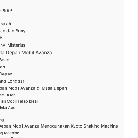
k
ganggu
r
salah
ran dan Bunyi
h
nyi Misterius
oda Depan Mobil Avanza
 Bocor
Baru
 Depan
ang Longgar
pan Mobil Avanza di Masa Depan
nam Bulan
an Mobil Tetap Ideal
ulai Aus
ang
Depan Mobil Avanza Menggunakan Kyoto Shaking Machine
ng Machine