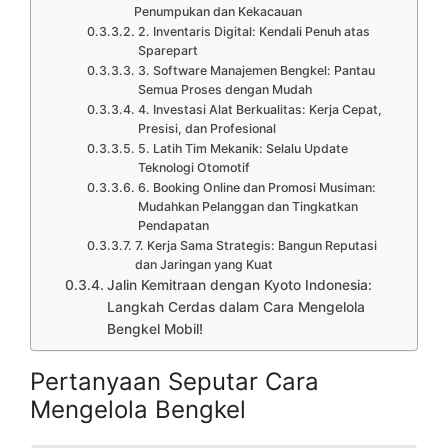
Penumpukan dan Kekacauan
2. Inventaris Digital: Kendali Penuh atas
Sparepart
3. Software Manajemen Bengkel: Pantau
Semua Proses dengan Mudah
4. Investasi Alat Berkualitas: Kerja Cepat,
Presisi, dan Profesional
5. Latih Tim Mekanik: Selalu Update
Teknologi Otomotif
6. Booking Online dan Promosi Musiman:
Mudahkan Pelanggan dan Tingkatkan
Pendapatan
7. Kerja Sama Strategis: Bangun Reputasi
dan Jaringan yang Kuat
Jalin Kemitraan dengan Kyoto Indonesia:
Langkah Cerdas dalam Cara Mengelola
Bengkel Mobil!
Pertanyaan Seputar Cara
Mengelola Bengkel