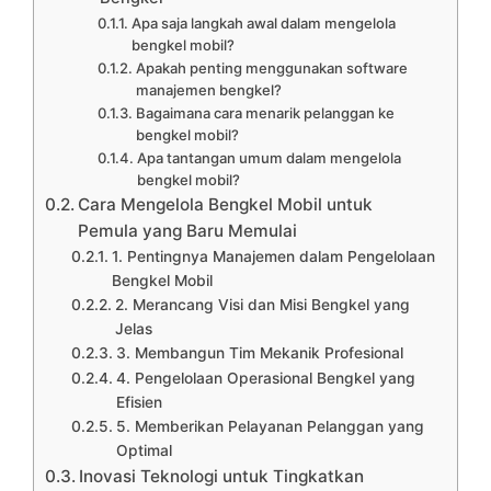
Apa saja langkah awal dalam mengelola
bengkel mobil?
Apakah penting menggunakan software
manajemen bengkel?
Bagaimana cara menarik pelanggan ke
bengkel mobil?
Apa tantangan umum dalam mengelola
bengkel mobil?
Cara Mengelola Bengkel Mobil untuk
Pemula yang Baru Memulai
1. Pentingnya Manajemen dalam Pengelolaan
Bengkel Mobil
2. Merancang Visi dan Misi Bengkel yang
Jelas
3. Membangun Tim Mekanik Profesional
4. Pengelolaan Operasional Bengkel yang
Efisien
5. Memberikan Pelayanan Pelanggan yang
Optimal
Inovasi Teknologi untuk Tingkatkan