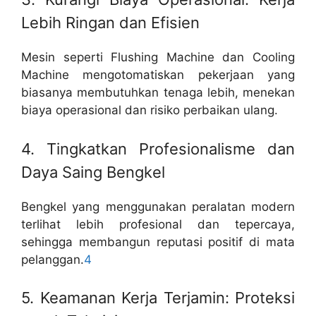
Lebih Ringan dan Efisien
Mesin seperti Flushing Machine dan Cooling
Machine mengotomatiskan pekerjaan yang
biasanya membutuhkan tenaga lebih, menekan
biaya operasional dan risiko perbaikan ulang.
4. Tingkatkan Profesionalisme dan
Daya Saing Bengkel
Bengkel yang menggunakan peralatan modern
terlihat lebih profesional dan tepercaya,
sehingga membangun reputasi positif di mata
pelanggan.
4
5. Keamanan Kerja Terjamin: Proteksi