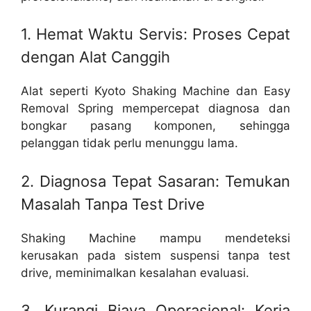
1. Hemat Waktu Servis: Proses Cepat
dengan Alat Canggih
Alat seperti Kyoto Shaking Machine dan Easy
Removal Spring mempercepat diagnosa dan
bongkar pasang komponen, sehingga
pelanggan tidak perlu menunggu lama.
2. Diagnosa Tepat Sasaran: Temukan
Masalah Tanpa Test Drive
Shaking Machine mampu mendeteksi
kerusakan pada sistem suspensi tanpa test
drive, meminimalkan kesalahan evaluasi.
3. Kurangi Biaya Operasional: Kerja