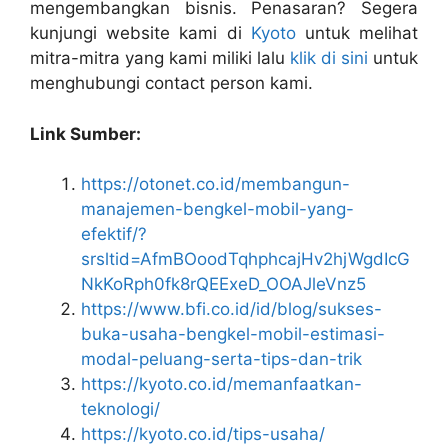
mengembangkan bisnis. Penasaran? Segera
kunjungi website kami di
Kyoto
untuk melihat
mitra-mitra yang kami miliki lalu
klik di sini
untuk
menghubungi contact person kami.
Link Sumber:
https://otonet.co.id/membangun-
manajemen-bengkel-mobil-yang-
efektif/?
srsltid=AfmBOoodTqhphcajHv2hjWgdIcG
NkKoRph0fk8rQEExeD_OOAJleVnz5
https://www.bfi.co.id/id/blog/sukses-
buka-usaha-bengkel-mobil-estimasi-
modal-peluang-serta-tips-dan-trik
https://kyoto.co.id/memanfaatkan-
teknologi/
https://kyoto.co.id/tips-usaha/