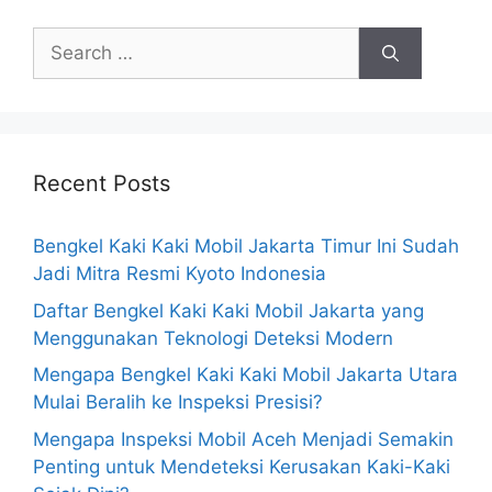
Recent Posts
Bengkel Kaki Kaki Mobil Jakarta Timur Ini Sudah
Jadi Mitra Resmi Kyoto Indonesia
Daftar Bengkel Kaki Kaki Mobil Jakarta yang
Menggunakan Teknologi Deteksi Modern
Mengapa Bengkel Kaki Kaki Mobil Jakarta Utara
Mulai Beralih ke Inspeksi Presisi?
Mengapa Inspeksi Mobil Aceh Menjadi Semakin
Penting untuk Mendeteksi Kerusakan Kaki-Kaki