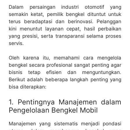
Dalam persaingan industri otomotif yang
semakin ketat, pemilik bengkel dituntut untuk
terus beradaptasi dan berinovasi. Pelanggan
kini menuntut layanan cepat, hasil perbaikan
yang presisi, serta transparansi selama proses
servis.
Oleh karena itu, memahami cara mengelola
bengkel secara profesional sangat penting agar
bisnis tetap efisien dan menguntungkan.
Berikut adalah beberapa langkah penting yang
bisa diterapkan:
1. Pentingnya Manajemen dalam
Pengelolaan Bengkel Mobil
Manajemen yang sistematis menjadi pondasi