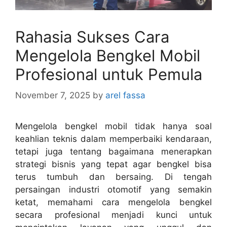
Rahasia Sukses Cara
Mengelola Bengkel Mobil
Profesional untuk Pemula
November 7, 2025
by
arel fassa
Mengelola bengkel mobil tidak hanya soal
keahlian teknis dalam memperbaiki kendaraan,
tetapi juga tentang bagaimana menerapkan
strategi bisnis yang tepat agar bengkel bisa
terus tumbuh dan bersaing. Di tengah
persaingan industri otomotif yang semakin
ketat, memahami cara mengelola bengkel
secara profesional menjadi kunci untuk