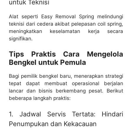
untuk Teknisi
Alat seperti Easy Removal Spring melindungi
teknisi dari cedera akibat pelepasan coil spring,
meningkatkan keselamatan kerja secara
signifikan.
Tips Praktis Cara Mengelola
Bengkel untuk Pemula
Bagi pemilik bengkel baru, menerapkan strategi
tepat dapat membuat operasional berjalan
lancar dan bisnis berkembang pesat. Berikut
beberapa langkah praktis:
1. Jadwal Servis Tertata: Hindari
Penumpukan dan Kekacauan