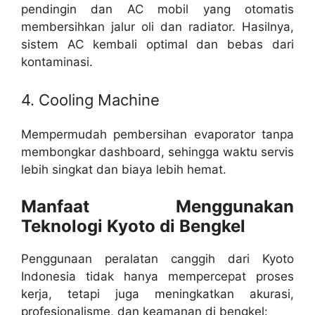
pendingin dan AC mobil yang otomatis
membersihkan jalur oli dan radiator. Hasilnya,
sistem AC kembali optimal dan bebas dari
kontaminasi.
4. Cooling Machine
Mempermudah pembersihan evaporator tanpa
membongkar dashboard, sehingga waktu servis
lebih singkat dan biaya lebih hemat.
Manfaat Menggunakan
Teknologi Kyoto di Bengkel
Penggunaan peralatan canggih dari Kyoto
Indonesia tidak hanya mempercepat proses
kerja, tetapi juga meningkatkan akurasi,
profesionalisme, dan keamanan di bengkel: