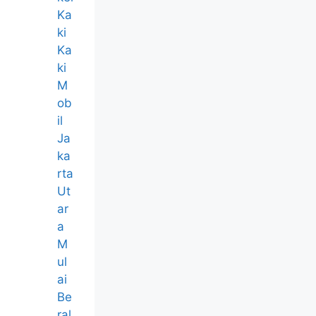
Ka
ki
Ka
ki
M
ob
il
Ja
ka
rta
Ut
ar
a
M
ul
ai
Be
ral