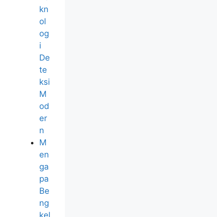
kn
ol
og
i
De
te
ksi
M
od
er
n
M
en
ga
pa
Be
ng
kel