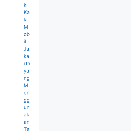
ki
Ka
ki
M
ob
il
Ja
ka
rta
ya
ng
M
en
gg
un
ak
an
Te