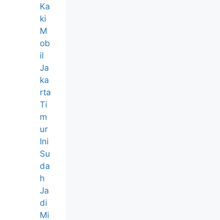
Ka
ki
M
ob
il
Ja
ka
rta
Ti
m
ur
Ini
Su
da
h
Ja
di
Mi