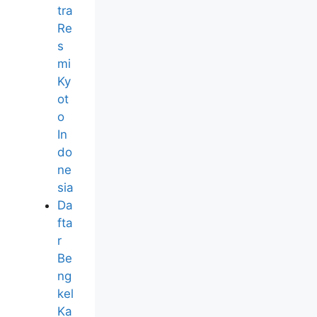
tra
Re
s
mi
Ky
ot
o
In
do
ne
sia
Da
fta
r
Be
ng
kel
Ka