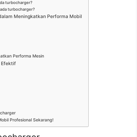
ada turbocharger?
pada turbocharger?
dalam Meningkatkan Performa Mobil
katkan Performa Mesin
Efektif
charger
bil Profesional Sekarang!