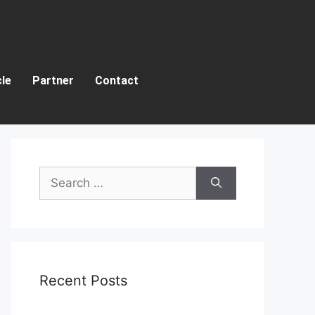
cle
Partner
Contact
Recent Posts