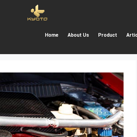
Home
About Us
Product
Arti