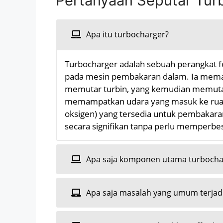
Pertanyaan Seputar Tur
Apa itu turbocharger?
Turbocharger adalah sebuah perangkat fo
pada mesin pembakaran dalam. Ia meman
memutar turbin, yang kemudian memuta
memampatkan udara yang masuk ke ruang
oksigen) yang tersedia untuk pembakaran
secara signifikan tanpa perlu memperbesa
Apa saja komponen utama turbocha
Apa saja masalah yang umum terjad