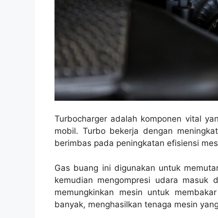
Turbocharger adalah komponen vital ya
mobil. Turbo bekerja dengan meningka
berimbas pada peningkatan efisiensi mes
Gas buang ini digunakan untuk memutar
kemudian mengompresi udara masuk da
memungkinkan mesin untuk membakar 
banyak, menghasilkan tenaga mesin yang 