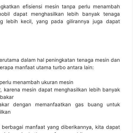
gkatkan efisiensi mesin tanpa perlu menambah
 mobil dapat menghasilkan lebih banyak tenaga
 lebih kecil, yang pada gilirannya juga dapat
 terutama dalam hal peningkatan tenaga mesin dan
rapa manfaat utama turbo antara lain:
 perlu menambah ukuran mesin
, karena mesin dapat menghasilkan lebih banyak
 bakar
 bakar dengan memanfaatkan gas buang untuk
ilkan
berbagai manfaat yang diberikannya, kita dapat