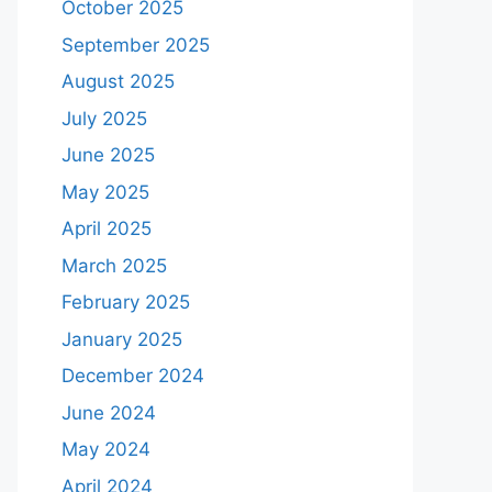
October 2025
September 2025
August 2025
July 2025
June 2025
May 2025
April 2025
March 2025
February 2025
January 2025
December 2024
June 2024
May 2024
April 2024