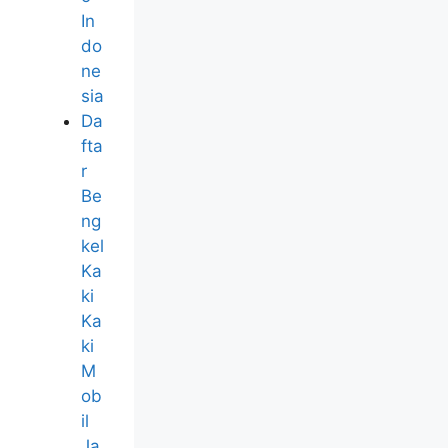
In
do
ne
sia
Da
fta
r
Be
ng
kel
Ka
ki
Ka
ki
M
ob
il
Ja