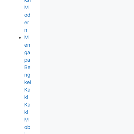
M
od
er
n
M
en
ga
pa
Be
ng
kel
Ka
ki
Ka
ki
M
ob