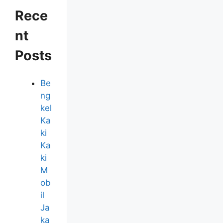
Rece
nt
Posts
Be
ng
kel
Ka
ki
Ka
ki
M
ob
il
Ja
ka