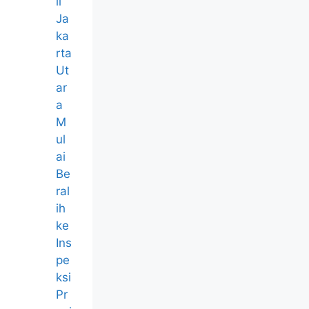
il
Ja
ka
rta
Ut
ar
a
M
ul
ai
Be
ral
ih
ke
Ins
pe
ksi
Pr