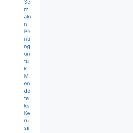
Se
m
aki
n
Pe
nti
ng
un
tu
k
M
en
de
te
ksi
Ke
ru
sa