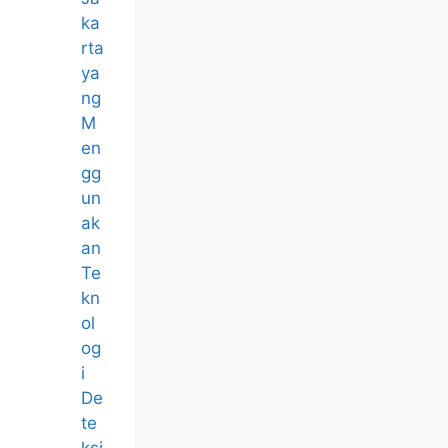
ka
rta
ya
ng
M
en
gg
un
ak
an
Te
kn
ol
og
i
De
te
ksi