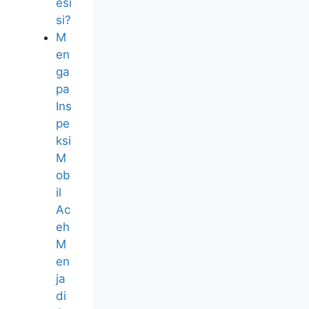
esi
si?
M
en
ga
pa
Ins
pe
ksi
M
ob
il
Ac
eh
M
en
ja
di