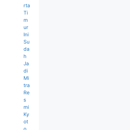
rta
Ti
m
ur
Ini
Su
da
h
Ja
di
Mi
tra
Re
s
mi
Ky
ot
o