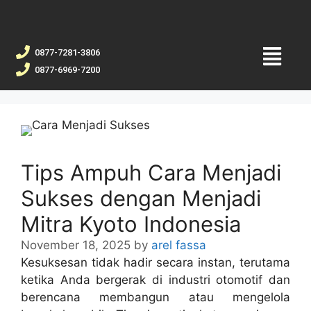
0877-7281-3806
0877-6969-7200
Tips Ampuh Cara Menjadi
Sukses dengan Menjadi
Mitra Kyoto Indonesia
November 18, 2025
by
arel fassa
Kesuksesan tidak hadir secara instan, terutama
ketika Anda bergerak di industri otomotif dan
berencana membangun atau mengelola