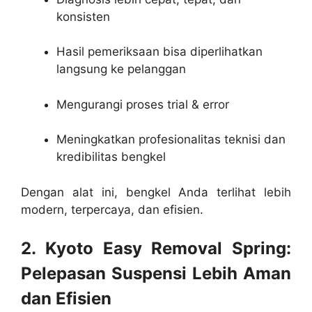
konsisten
Hasil pemeriksaan bisa diperlihatkan
langsung ke pelanggan
Mengurangi proses trial & error
Meningkatkan profesionalitas teknisi dan
kredibilitas bengkel
Dengan alat ini, bengkel Anda terlihat lebih
modern, terpercaya, dan efisien.
2. Kyoto Easy Removal Spring:
Pelepasan Suspensi Lebih Aman
dan Efisien