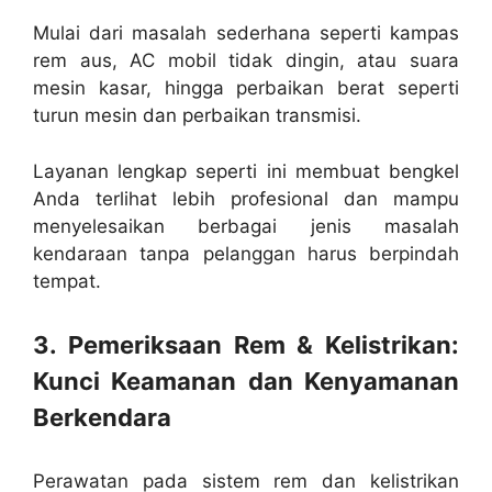
Mulai dari masalah sederhana seperti kampas
rem aus, AC mobil tidak dingin, atau suara
mesin kasar, hingga perbaikan berat seperti
turun mesin dan perbaikan transmisi.
Layanan lengkap seperti ini membuat bengkel
Anda terlihat lebih profesional dan mampu
menyelesaikan berbagai jenis masalah
kendaraan tanpa pelanggan harus berpindah
tempat.
3. Pemeriksaan Rem & Kelistrikan:
Kunci Keamanan dan Kenyamanan
Berkendara
Perawatan pada sistem rem dan kelistrikan