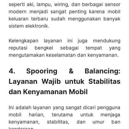
seperti aki, lampu, wiring, dan berbagai sensor
modern menjadi sangat penting karena mobil
keluaran terbaru sudah menggunakan banyak
sistem elektronik.
Kelengkapan layanan ini juga mendukung
reputasi bengkel sebagai tempat yang
mengutamakan keselamatan dan kenyamanan.
4. Spooring & Balancing:
Layanan Wajib untuk Stabilitas
dan Kenyamanan Mobil
Ini adalah layanan yang sangat dicari pengguna
mobil harian, terutama untuk menjaga
kenyamanan, stabilitas, dan umur ban