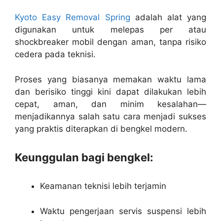
Kyoto Easy Removal Spring
adalah alat yang
digunakan untuk melepas per atau
shockbreaker mobil dengan aman, tanpa risiko
cedera pada teknisi.
Proses yang biasanya memakan waktu lama
dan berisiko tinggi kini dapat dilakukan lebih
cepat, aman, dan minim kesalahan—
menjadikannya salah satu cara menjadi sukses
yang praktis diterapkan di bengkel modern.
Keunggulan bagi bengkel:
Keamanan teknisi lebih terjamin
Waktu pengerjaan servis suspensi lebih