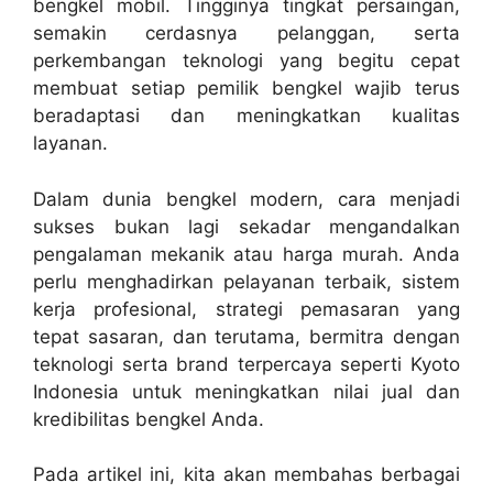
bengkel mobil. Tingginya tingkat persaingan,
semakin cerdasnya pelanggan, serta
perkembangan teknologi yang begitu cepat
membuat setiap pemilik bengkel wajib terus
beradaptasi dan meningkatkan kualitas
layanan.
Dalam dunia bengkel modern, cara menjadi
sukses bukan lagi sekadar mengandalkan
pengalaman mekanik atau harga murah. Anda
perlu menghadirkan pelayanan terbaik, sistem
kerja profesional, strategi pemasaran yang
tepat sasaran, dan terutama, bermitra dengan
teknologi serta brand terpercaya seperti Kyoto
Indonesia untuk meningkatkan nilai jual dan
kredibilitas bengkel Anda.
Pada artikel ini, kita akan membahas berbagai