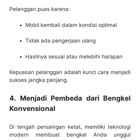
Pelanggan puas karena:
Mobil kembali dalam kondisi optimal
Tidak ada pengerjaan ulang
Hasilnya sesuai atau melebihi harapan
Kepuasan pelanggan adalah kunci cara menjadi
sukses jangka panjang.
4. Menjadi Pembeda dari Bengkel
Konvensional
Di tengah persaingan ketat, memiliki teknologi
modern membuat bengkel Anda unggul