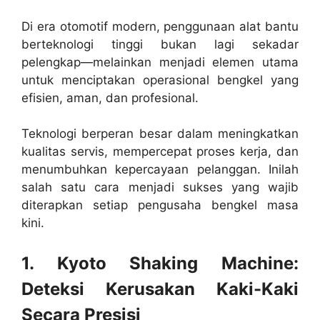
Di era otomotif modern, penggunaan alat bantu
berteknologi tinggi bukan lagi sekadar
pelengkap—melainkan menjadi elemen utama
untuk menciptakan operasional bengkel yang
efisien, aman, dan profesional.
Teknologi berperan besar dalam meningkatkan
kualitas servis, mempercepat proses kerja, dan
menumbuhkan kepercayaan pelanggan. Inilah
salah satu cara menjadi sukses yang wajib
diterapkan setiap pengusaha bengkel masa
kini.
1. Kyoto Shaking Machine:
Deteksi Kerusakan Kaki-Kaki
Secara Presisi