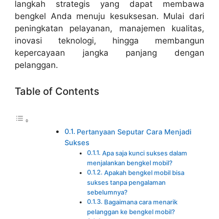
langkah strategis yang dapat membawa
bengkel Anda menuju kesuksesan. Mulai dari
peningkatan pelayanan, manajemen kualitas,
inovasi teknologi, hingga membangun
kepercayaan jangka panjang dengan
pelanggan.
Table of Contents
Pertanyaan Seputar Cara Menjadi
Sukses
Apa saja kunci sukses dalam
menjalankan bengkel mobil?
Apakah bengkel mobil bisa
sukses tanpa pengalaman
sebelumnya?
Bagaimana cara menarik
pelanggan ke bengkel mobil?