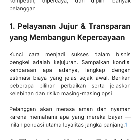
kompetitif, dipercaya, dan dipilih banyak
pelanggan.
1. Pelayanan Jujur & Transparan
yang Membangun Kepercayaan
Kunci cara menjadi sukses dalam bisnis
bengkel adalah kejujuran. Sampaikan kondisi
kendaraan apa adanya, lengkap dengan
estimasi biaya yang jelas sejak awal. Berikan
beberapa pilihan perbaikan serta jelaskan
kelebihan dan risiko masing-masing opsi.
Pelanggan akan merasa aman dan nyaman
karena memahami apa yang mereka bayar —
inilah pondasi utama loyalitas jangka panjang.
1