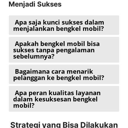
Menjadi Sukses
Apa saja kunci sukses dalam
menjalankan bengkel mobil?
Apakah bengkel mobil bisa
sukses tanpa pengalaman
sebelumnya?
Bagaimana cara menarik
pelanggan ke bengkel mobil?
Apa peran kualitas layanan
dalam kesuksesan bengkel
mobil?
Strategi yang Bisa Dilakukan