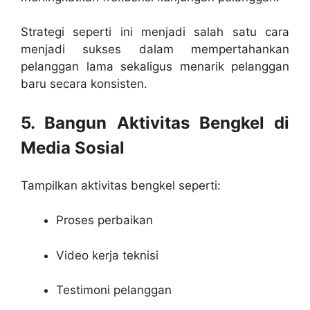
Strategi seperti ini menjadi salah satu cara
menjadi sukses dalam mempertahankan
pelanggan lama sekaligus menarik pelanggan
baru secara konsisten.
5. Bangun Aktivitas Bengkel di
Media Sosial
Tampilkan aktivitas bengkel seperti:
Proses perbaikan
Video kerja teknisi
Testimoni pelanggan