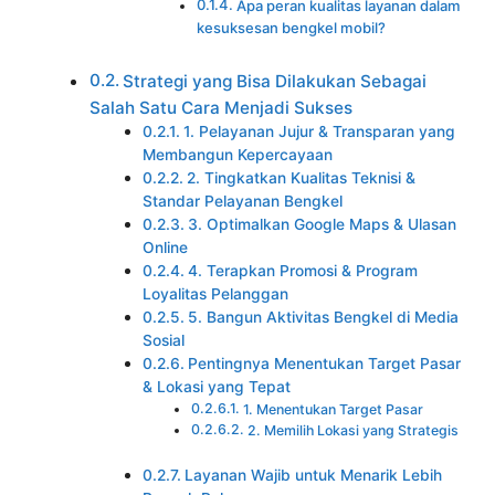
Apa peran kualitas layanan dalam
kesuksesan bengkel mobil?
Strategi yang Bisa Dilakukan Sebagai
Salah Satu Cara Menjadi Sukses
1. Pelayanan Jujur & Transparan yang
Membangun Kepercayaan
2. Tingkatkan Kualitas Teknisi &
Standar Pelayanan Bengkel
3. Optimalkan Google Maps & Ulasan
Online
4. Terapkan Promosi & Program
Loyalitas Pelanggan
5. Bangun Aktivitas Bengkel di Media
Sosial
Pentingnya Menentukan Target Pasar
& Lokasi yang Tepat
1. Menentukan Target Pasar
2. Memilih Lokasi yang Strategis
Layanan Wajib untuk Menarik Lebih