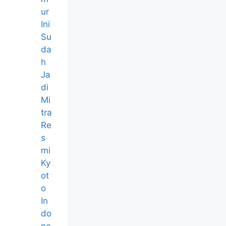
ur
Ini
Su
da
h
Ja
di
Mi
tra
Re
s
mi
Ky
ot
o
In
do