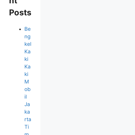
nt
Posts
Be
ng
kel
Ka
ki
Ka
ki
M
ob
il
Ja
ka
rta
Ti
m