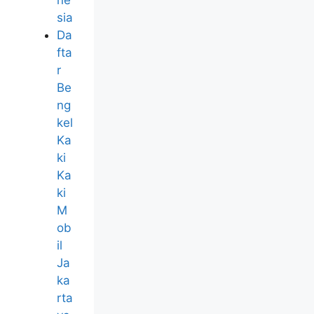
ne
sia
Da
fta
r
Be
ng
kel
Ka
ki
Ka
ki
M
ob
il
Ja
ka
rta