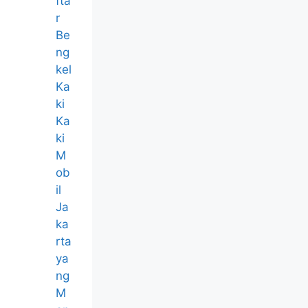
fta
r
Be
ng
kel
Ka
ki
Ka
ki
M
ob
il
Ja
ka
rta
ya
ng
M