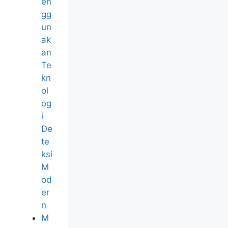
en
gg
un
ak
an
Te
kn
ol
og
i
De
te
ksi
M
od
er
n
M