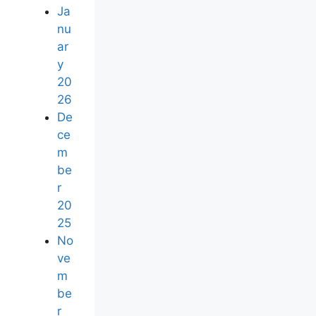
Ja
nu
ar
y
20
26
De
ce
m
be
r
20
25
No
ve
m
be
r