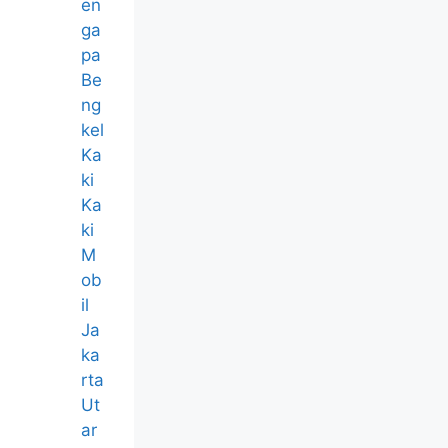
en
ga
pa
Be
ng
kel
Ka
ki
Ka
ki
M
ob
il
Ja
ka
rta
Ut
ar