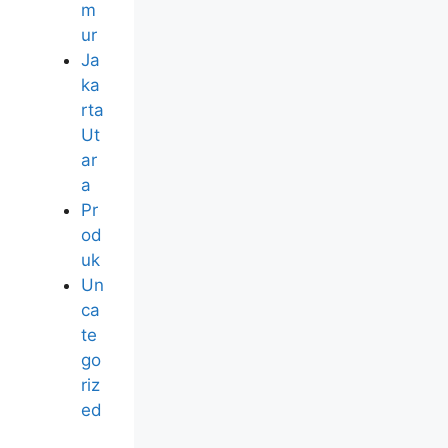
m
ur
Ja
ka
rta
Ut
ar
a
Pr
od
uk
Un
ca
te
go
riz
ed