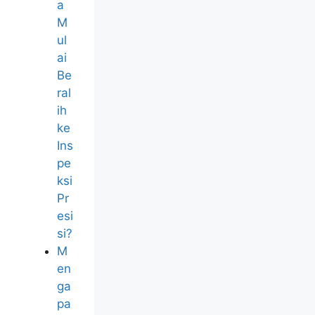
a
M
ul
ai
Be
ral
ih
ke
Ins
pe
ksi
Pr
esi
si?
M
en
ga
pa