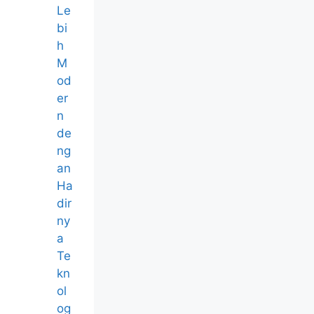
Le
bi
h
M
od
er
n
de
ng
an
Ha
dir
ny
a
Te
kn
ol
og