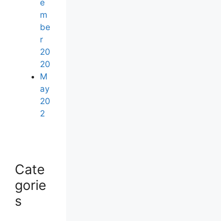
e
m
be
r
20
20
M
ay
20
2
Cate
gorie
s