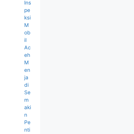
Ins
pe
ksi
M
ob
il
Ac
eh
M
en
ja
di
Se
m
aki
n
Pe
nti