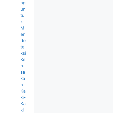
ng
un
tu
k
M
en
de
te
ksi
Ke
ru
sa
ka
n
Ka
ki-
Ka
ki