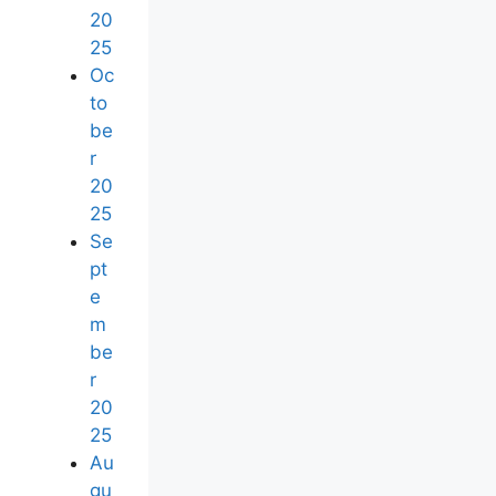
20
25
Oc
to
be
r
20
25
Se
pt
e
m
be
r
20
25
Au
gu