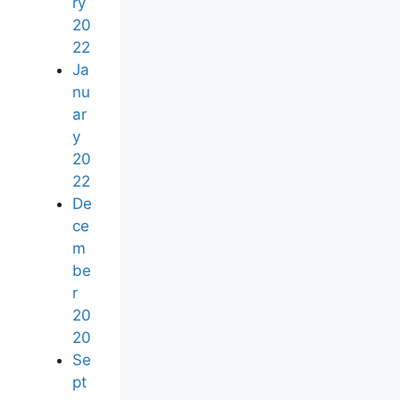
ry
20
22
Ja
nu
ar
y
20
22
De
ce
m
be
r
20
20
Se
pt