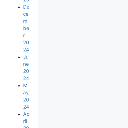
De
ce
m
be
r
20
24
Ju
ne
20
24
M
ay
20
24
Ap
ril