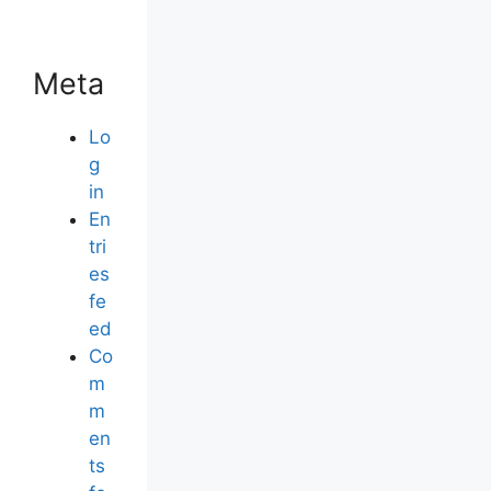
Meta
Lo
g
in
En
tri
es
fe
ed
Co
m
m
en
ts