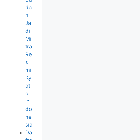
da
h
Ja
di
Mi
tra
Re
s
mi
Ky
ot
o
In
do
ne
sia
Da