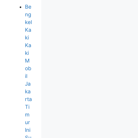
Be
ng
kel
Ka
ki
Ka
ki
M
ob
il
Ja
ka
rta
Ti
m
ur
Ini
Su