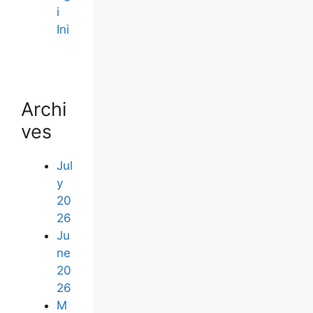
i
Ini
Archi
ves
Jul
y
20
26
Ju
ne
20
26
M