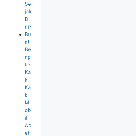
Se
jak
Di
ni?
Bu
at
Be
ng
kel
Ka
ki
Ka
ki
M
ob
il
Ac
eh