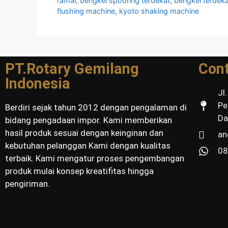
ramai
,
bengkel spooring terdekat
,
bengkel terdeka
flushing machine
,
kyoto shaking machine
PT.Rotary Gemilang
Con
Indonesia
Jl
Pe
Berdiri sejak tahun 2012 dengan pengalaman di
Da
bidang pengadaan impor. Kami memberikan
hasil produk sesuai dengan keinginan dan
an
kebutuhan pelanggan Kami dengan kualitas
08
terbaik. Kami mengatur proses pengembangan
produk mulai konsep kreatifitas hingga
pengiriman.