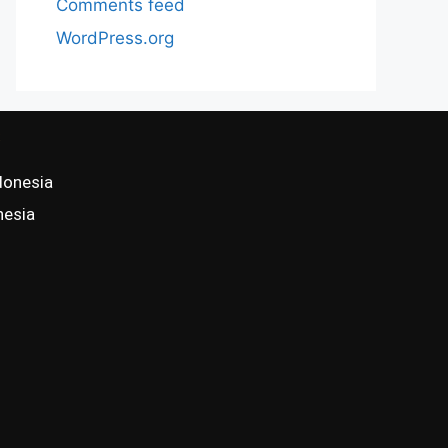
Comments feed
WordPress.org
s
donesia
nesia