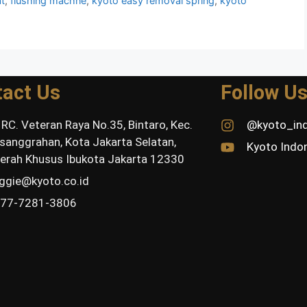
t
,
flushing machne
,
kyoto easy removal spring
,
kyoto
tact Us
Follow U
. RC. Veteran Raya No.35, Bintaro, Kec.
@kyoto_in
sanggrahan, Kota Jakarta Selatan,
Kyoto Indo
erah Khusus Ibukota Jakarta 12330
ggie@kyoto.co.id
77-7281-3806