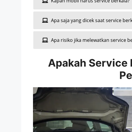
Kapan mobil harus service berkala?
Apa saja yang dicek saat service ber
Apa risiko jika melewatkan service b
Apakah Service 
Pe