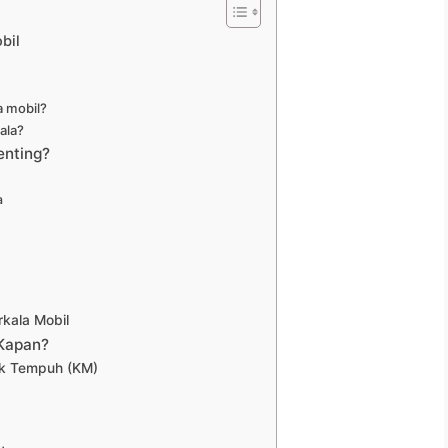
bil
a mobil?
ala?
enting?
a
rkala Mobil
 Kapan?
ak Tempuh (KM)