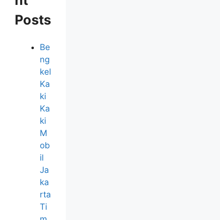
nt
Posts
Be
ng
kel
Ka
ki
Ka
ki
M
ob
il
Ja
ka
rta
Ti
m