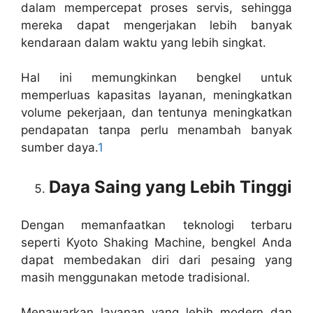
dalam mempercepat proses servis, sehingga
mereka dapat mengerjakan lebih banyak
kendaraan dalam waktu yang lebih singkat.
Hal ini memungkinkan bengkel untuk
memperluas kapasitas layanan, meningkatkan
volume pekerjaan, dan tentunya meningkatkan
pendapatan tanpa perlu menambah banyak
sumber daya.
1
Daya Saing yang Lebih Tinggi
Dengan memanfaatkan teknologi terbaru
seperti Kyoto Shaking Machine, bengkel Anda
dapat membedakan diri dari pesaing yang
masih menggunakan metode tradisional.
Menawarkan layanan yang lebih modern dan