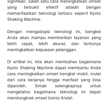
signifikan. Salah satu cara meningkatkan omset
yang terbukti efektif adalah dengan
memanfaatkan teknologi terbaru seperti Kyoto
Shaking Machine.
Dengan mengadopsi teknologi ini, bengkel
Anda akan mampu memberikan layanan yang
lebih cepat, lebih akurat, dan tentunya
meningkatkan kepuasan pelanggan.
Di artikel ini, kita akan membahas bagaimana
Kyoto Shaking Machine dapat membantu Anda
cara meningkatkan omset bengkel mobil, mulai
dari cara kerjanya hingga manfaat yang bisa
diperoleh. Simak selengkapnya untuk
mengetahui bagaimana teknologi ini dapat
mendongkrak omset bisnis Anda!.