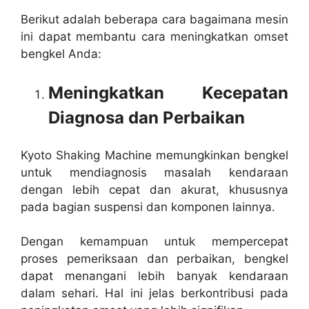
Berikut adalah beberapa cara bagaimana mesin
ini dapat membantu cara meningkatkan omset
bengkel Anda:
Meningkatkan Kecepatan
Diagnosa dan Perbaikan
Kyoto Shaking Machine memungkinkan bengkel
untuk mendiagnosis masalah kendaraan
dengan lebih cepat dan akurat, khususnya
pada bagian suspensi dan komponen lainnya.
Dengan kemampuan untuk mempercepat
proses pemeriksaan dan perbaikan, bengkel
dapat menangani lebih banyak kendaraan
dalam sehari. Hal ini jelas berkontribusi pada