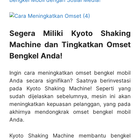
Bengkel Mobil dengan Sosial Media!
Segera Miliki Kyoto Shaking
Machine dan Tingkatkan Omset
Bengkel Anda!
Ingin cara meningkatkan omset bengkel mobil
Anda secara signifikan? Saatnya berinvestasi
pada Kyoto Shaking Machine! Seperti yang
sudah dijelaskan sebelumnya, mesin ini akan
meningkatkan kepuasan pelanggan, yang pada
akhirnya mendongkrak omset bengkel mobil
Anda.
Kyoto Shaking Machine membantu bengkel