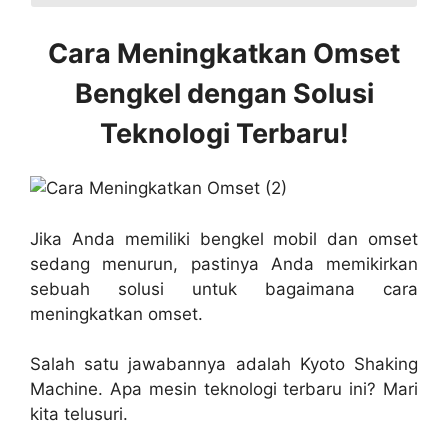
Cara Meningkatkan Omset
Bengkel dengan Solusi
Teknologi Terbaru!
Jika Anda memiliki bengkel mobil dan omset
sedang menurun, pastinya Anda memikirkan
sebuah solusi untuk bagaimana cara
meningkatkan omset.
Salah satu jawabannya adalah Kyoto Shaking
Machine. Apa mesin teknologi terbaru ini? Mari
kita telusuri.