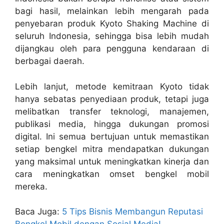
bagi hasil, melainkan lebih mengarah pada
penyebaran produk Kyoto Shaking Machine di
seluruh Indonesia, sehingga bisa lebih mudah
dijangkau oleh para pengguna kendaraan di
berbagai daerah.
Lebih lanjut, metode kemitraan Kyoto tidak
hanya sebatas penyediaan produk, tetapi juga
melibatkan transfer teknologi, manajemen,
publikasi media, hingga dukungan promosi
digital. Ini semua bertujuan untuk memastikan
setiap bengkel mitra mendapatkan dukungan
yang maksimal untuk meningkatkan kinerja dan
cara meningkatkan omset bengkel mobil
mereka.
Baca Juga:
5 Tips Bisnis Membangun Reputasi