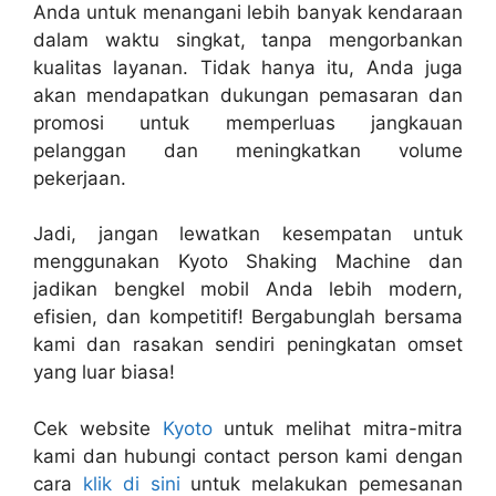
Anda untuk menangani lebih banyak kendaraan
dalam waktu singkat, tanpa mengorbankan
kualitas layanan. Tidak hanya itu, Anda juga
akan mendapatkan dukungan pemasaran dan
promosi untuk memperluas jangkauan
pelanggan dan meningkatkan volume
pekerjaan.
Jadi, jangan lewatkan kesempatan untuk
menggunakan Kyoto Shaking Machine dan
jadikan bengkel mobil Anda lebih modern,
efisien, dan kompetitif! Bergabunglah bersama
kami dan rasakan sendiri peningkatan omset
yang luar biasa!
Cek website
Kyoto
untuk melihat mitra-mitra
kami dan hubungi contact person kami dengan
cara
klik di sini
untuk melakukan pemesanan