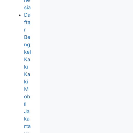
sia
Da
fta
r
Be
ng
kel
Ka
ki
Ka
ki
M
ob
il
Ja
ka
rta