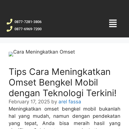
0877-7281-3806
0877-6969-7200
Tips Cara Meningkatkan
Omset Bengkel Mobil
dengan Teknologi Terkini!
February 17, 2025
by
arel fassa
Meningkatkan omset bengkel mobil bukanlah
hal yang mudah, namun dengan pendekatan
yang tepat, Anda bisa meraih hasil yang