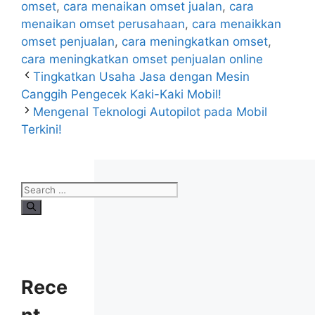
omset
,
cara menaikan omset jualan
,
cara
menaikan omset perusahaan
,
cara menaikkan
omset penjualan
,
cara meningkatkan omset
,
cara meningkatkan omset penjualan online
Tingkatkan Usaha Jasa dengan Mesin
Canggih Pengecek Kaki-Kaki Mobil!
Mengenal Teknologi Autopilot pada Mobil
Terkini!
Rece