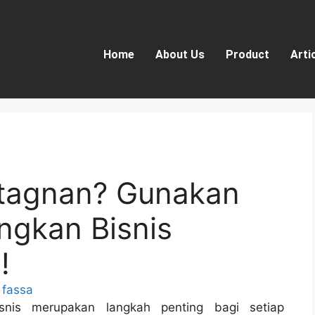
Home
About Us
Product
Arti
tagnan? Gunakan
gkan Bisnis
!
 fassa
is merupakan langkah penting bagi setiap