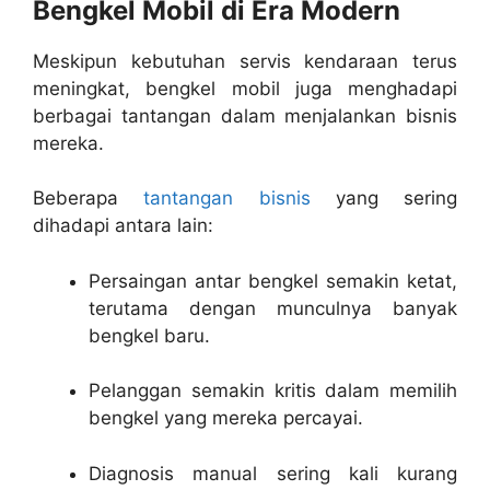
Bengkel Mobil di Era Modern
Meskipun kebutuhan servis kendaraan terus
meningkat, bengkel mobil juga menghadapi
berbagai tantangan dalam menjalankan bisnis
mereka.
Beberapa
tantangan bisnis
yang sering
dihadapi antara lain:
Persaingan antar bengkel semakin ketat,
terutama dengan munculnya banyak
bengkel baru.
Pelanggan semakin kritis dalam memilih
bengkel yang mereka percayai.
Diagnosis manual sering kali kurang