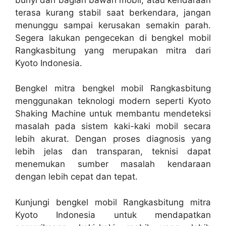
terasa kurang stabil saat berkendara, jangan
menunggu sampai kerusakan semakin parah.
Segera lakukan pengecekan di bengkel mobil
Rangkasbitung yang merupakan mitra dari
Kyoto Indonesia
.
Bengkel mitra bengkel mobil Rangkasbitung
menggunakan teknologi modern seperti Kyoto
Shaking Machine untuk membantu mendeteksi
masalah pada sistem kaki-kaki mobil secara
lebih akurat. Dengan proses diagnosis yang
lebih jelas dan transparan, teknisi dapat
menemukan sumber masalah kendaraan
dengan lebih cepat dan tepat.
Kunjungi bengkel mobil Rangkasbitung mitra
Kyoto Indonesia untuk mendapatkan