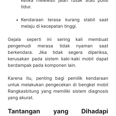
ketika melewati jalan rusak atau polisi
tidur.
Kendaraan terasa kurang stabil saat
melaju di kecepatan tinggi.
Gejala seperti ini sering kali membuat
pengemudi merasa tidak nyaman saat
berkendara. Jika tidak segera diperiksa,
kerusakan pada sistem kaki-kaki mobil dapat
berdampak pada komponen lain.
Karena itu, penting bagi pemilik kendaraan
untuk melakukan pengecekan di bengkel mobil
Rangkasbitung yang memiliki sistem diagnosis
yang akurat.
Tantangan yang Dihadapi