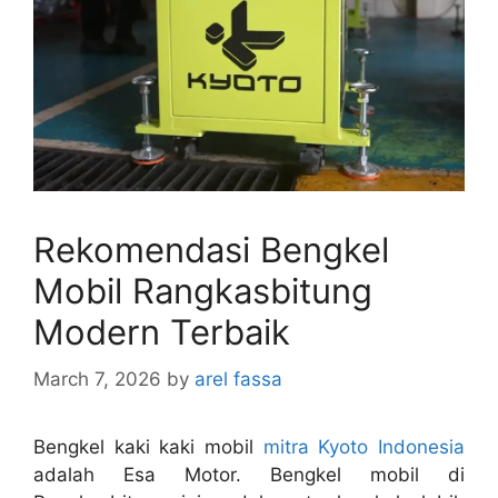
Rekomendasi Bengkel
Mobil Rangkasbitung
Modern Terbaik
March 7, 2026
by
arel fassa
Bengkel kaki kaki mobil
mitra Kyoto Indonesia
adalah Esa Motor. Bengkel mobil di