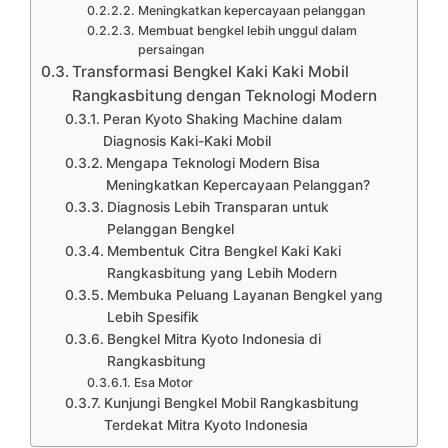
Meningkatkan kepercayaan pelanggan
Membuat bengkel lebih unggul dalam
persaingan
Transformasi Bengkel Kaki Kaki Mobil
Rangkasbitung dengan Teknologi Modern
Peran Kyoto Shaking Machine dalam
Diagnosis Kaki-Kaki Mobil
Mengapa Teknologi Modern Bisa
Meningkatkan Kepercayaan Pelanggan?
Diagnosis Lebih Transparan untuk
Pelanggan Bengkel
Membentuk Citra Bengkel Kaki Kaki
Rangkasbitung yang Lebih Modern
Membuka Peluang Layanan Bengkel yang
Lebih Spesifik
Bengkel Mitra Kyoto Indonesia di
Rangkasbitung
Esa Motor
Kunjungi Bengkel Mobil Rangkasbitung
Terdekat Mitra Kyoto Indonesia