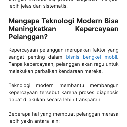
lebih jelas dan sistematis.
Mengapa Teknologi Modern Bisa
Meningkatkan Kepercayaan
Pelanggan?
Kepercayaan pelanggan merupakan faktor yang
sangat penting dalam
bisnis bengkel mobil
.
Tanpa kepercayaan, pelanggan akan ragu untuk
melakukan perbaikan kendaraan mereka.
Teknologi modern membantu membangun
kepercayaan tersebut karena proses diagnosis
dapat dilakukan secara lebih transparan.
Beberapa hal yang membuat pelanggan merasa
lebih yakin antara lain: