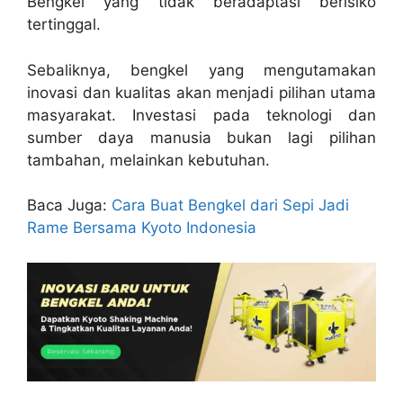
Bengkel yang tidak beradaptasi berisiko
tertinggal.
Sebaliknya, bengkel yang mengutamakan
inovasi dan kualitas akan menjadi pilihan utama
masyarakat. Investasi pada teknologi dan
sumber daya manusia bukan lagi pilihan
tambahan, melainkan kebutuhan.
Baca Juga:
Cara Buat Bengkel dari Sepi Jadi
Rame Bersama Kyoto Indonesia