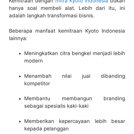
Kemitraan dengan
mitra Kyoto Indonesia
bukan
hanya soal membeli alat. Lebih dari itu, ini
adalah langkah transformasi bisnis.
Beberapa manfaat kemitraan Kyoto Indonesia
lainnya:
Meningkatkan citra bengkel menjadi lebih
modern
Menambah nilai jual dibanding
kompetitor
Membantu membangun branding
sebagai spesialis kaki-kaki
Memberikan kepercayaan lebih besar
kepada pelanggan