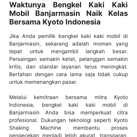
Waktunya Bengkel Kaki Kaki
Mobil Banjarmasin Naik Kelas
Bersama Kyoto Indonesia
Jika Anda pemilik bengkel kaki kaki mobil di
Banjarmasin, sekarang adalah momen yang
tepat untuk mengambil langkah besar.
Persaingan semakin ketat, pelanggan semakin
kritis, dan standar layanan terus meningkat.
Bertahan dengan cara lama saja tidak cukup
untuk memenangkan pasar.
Melalui kemitraan bersama m
itra Kyoto
Indonesia
, bengkel kaki kaki mobil di
Banjarmasin Anda bisa memperkuat citra
profesional. Dukungan teknologi seperti Kyoto
Shaking Machine membantu proses
pengecekan menjadi lebih akurat, transparan,