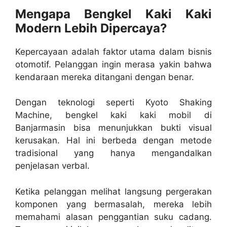
Mengapa Bengkel Kaki Kaki
Modern Lebih Dipercaya?
Kepercayaan adalah faktor utama dalam bisnis
otomotif. Pelanggan ingin merasa yakin bahwa
kendaraan mereka ditangani dengan benar.
Dengan teknologi seperti Kyoto Shaking
Machine, bengkel kaki kaki mobil di
Banjarmasin bisa menunjukkan bukti visual
kerusakan. Hal ini berbeda dengan metode
tradisional yang hanya mengandalkan
penjelasan verbal.
Ketika pelanggan melihat langsung pergerakan
komponen yang bermasalah, mereka lebih
memahami alasan penggantian suku cadang.