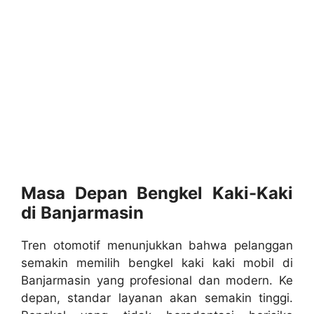
Masa Depan Bengkel Kaki-Kaki
di Banjarmasin
Tren otomotif menunjukkan bahwa pelanggan
semakin memilih bengkel kaki kaki mobil di
Banjarmasin yang profesional dan modern. Ke
depan, standar layanan akan semakin tinggi.