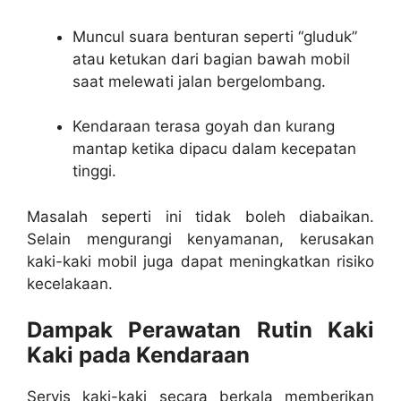
Muncul suara benturan seperti “gluduk”
atau ketukan dari bagian bawah mobil
saat melewati jalan bergelombang.
Kendaraan terasa goyah dan kurang
mantap ketika dipacu dalam kecepatan
tinggi.
Masalah seperti ini tidak boleh diabaikan.
Selain mengurangi kenyamanan, kerusakan
kaki-kaki mobil juga dapat meningkatkan risiko
kecelakaan.
Dampak Perawatan Rutin Kaki
Kaki pada Kendaraan
Servis kaki-kaki secara berkala memberikan