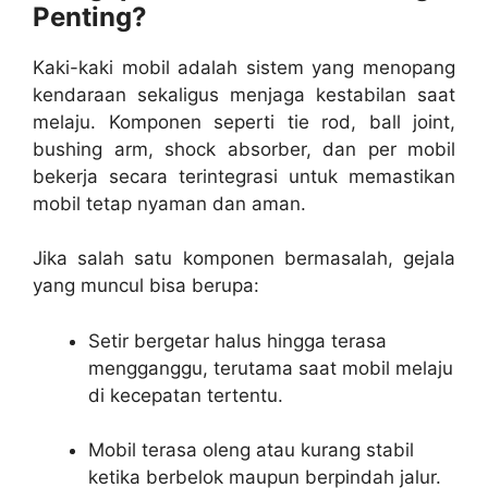
Penting?
Kaki-kaki mobil adalah sistem yang menopang
kendaraan sekaligus menjaga kestabilan saat
melaju. Komponen seperti tie rod, ball joint,
bushing arm, shock absorber, dan per mobil
bekerja secara terintegrasi untuk memastikan
mobil tetap nyaman dan aman.
Jika salah satu komponen bermasalah, gejala
yang muncul bisa berupa:
Setir bergetar halus hingga terasa
mengganggu, terutama saat mobil melaju
di kecepatan tertentu.
Mobil terasa oleng atau kurang stabil
ketika berbelok maupun berpindah jalur.