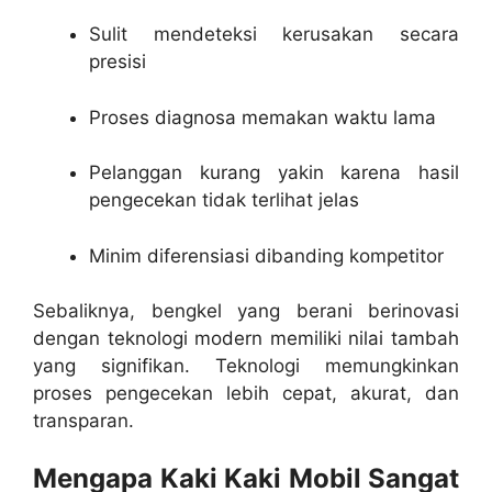
Sulit mendeteksi kerusakan secara
presisi
Proses diagnosa memakan waktu lama
Pelanggan kurang yakin karena hasil
pengecekan tidak terlihat jelas
Minim diferensiasi dibanding kompetitor
Sebaliknya, bengkel yang berani berinovasi
dengan teknologi modern memiliki nilai tambah
yang signifikan. Teknologi memungkinkan
proses pengecekan lebih cepat, akurat, dan
transparan.
Mengapa Kaki Kaki Mobil Sangat