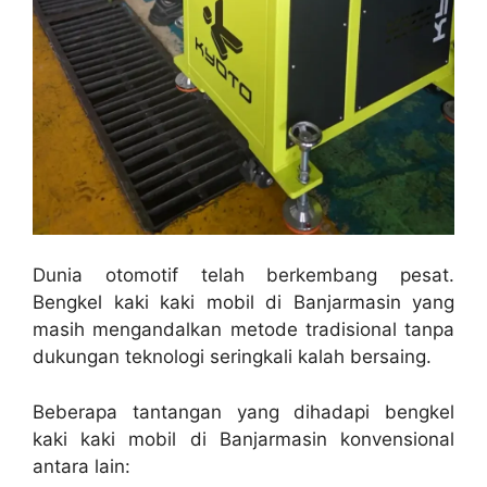
Dunia otomotif telah berkembang pesat.
Bengkel kaki kaki mobil di Banjarmasin yang
masih mengandalkan metode tradisional tanpa
dukungan teknologi seringkali kalah bersaing.
Beberapa tantangan yang dihadapi bengkel
kaki kaki mobil di Banjarmasin konvensional
antara lain: