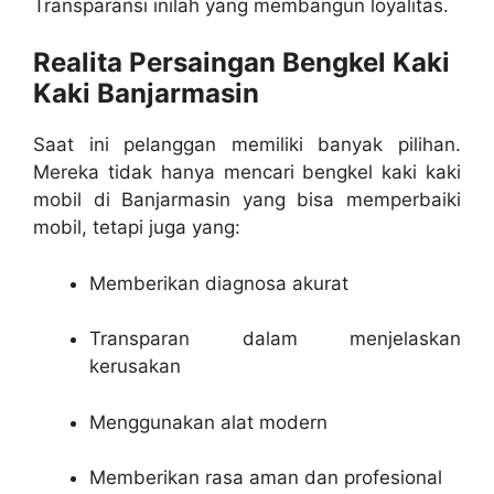
Transparansi inilah yang membangun loyalitas.
Realita Persaingan Bengkel Kaki
Kaki Banjarmasin
Saat ini pelanggan memiliki banyak pilihan.
Mereka tidak hanya mencari bengkel kaki kaki
mobil di Banjarmasin yang bisa memperbaiki
mobil, tetapi juga yang:
Memberikan diagnosa akurat
Transparan dalam menjelaskan
kerusakan
Menggunakan alat modern
Memberikan rasa aman dan profesional