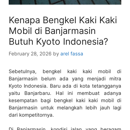
Kenapa Bengkel Kaki Kaki
Mobil di Banjarmasin
Butuh Kyoto Indonesia?
February 28, 2026
by
arel fassa
Sebetulnya, bengkel kaki kaki mobil di
Banjarmasin belum ada yang menjadi mitra
Kyoto Indonesia. Baru ada di kota tetangganya
yaitu Banjarbaru. Hal ini membuat adanya
kesempatan bagi bengkel kaki kaki mobil di
Banjarmasin untuk melangkah lebih jauh lagi
dari kompetitornya.
Di Banjarmasin, kondisi jalan yang beragam