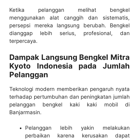
Ketika pelanggan melihat bengkel
menggunakan alat canggih dan sistematis,
persepsi mereka langsung berubah. Bengkel
dianggap lebih serius, profesional, dan
terpercaya.
Dampak Langsung Bengkel Mitra
Kyoto Indonesia pada Jumlah
Pelanggan
Teknologi modern memberikan pengaruh nyata
terhadap pertumbuhan dan peningkatan jumlah
pelanggan bengkel kaki kaki mobil di
Banjarmasin.
Pelanggan lebih yakin melakukan
perbaikan karena kerusakan dapat