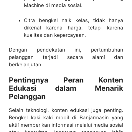
Machine di media sosial.
Citra bengkel naik kelas, tidak hanya
dikenal karena harga, tetapi karena
kualitas dan kepercayaan.
Dengan pendekatan ini, pertumbuhan
pelanggan terjadi secara alami dan
berkelanjutan.
Pentingnya Peran Konten
Edukasi dalam Menarik
Pelanggan
Selain teknologi, konten edukasi juga penting.
Bengkel kaki kaki mobil di Banjarmasin yang
aktif memberikan informasi melalui media sosial