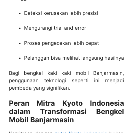
Deteksi kerusakan lebih presisi
Mengurangi trial and error
Proses pengecekan lebih cepat
Pelanggan bisa melihat langsung hasilnya
Bagi bengkel kaki kaki mobil Banjarmasin,
penggunaan teknologi seperti ini menjadi
pembeda yang signifikan.
Peran Mitra Kyoto Indonesia
dalam Transformasi Bengkel
Mobil Banjarmasin