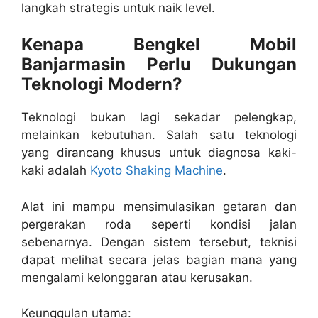
langkah strategis untuk naik level.
Kenapa Bengkel Mobil
Banjarmasin Perlu Dukungan
Teknologi Modern?
Teknologi bukan lagi sekadar pelengkap,
melainkan kebutuhan. Salah satu teknologi
yang dirancang khusus untuk diagnosa kaki-
kaki adalah
Kyoto Shaking Machine
.
Alat ini mampu mensimulasikan getaran dan
pergerakan roda seperti kondisi jalan
sebenarnya. Dengan sistem tersebut, teknisi
dapat melihat secara jelas bagian mana yang
mengalami kelonggaran atau kerusakan.
Keunggulan utama: