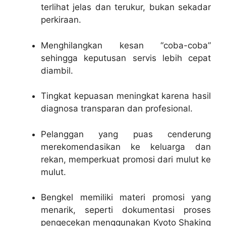
terlihat jelas dan terukur, bukan sekadar
perkiraan.
Menghilangkan kesan “coba-coba”
sehingga keputusan servis lebih cepat
diambil.
Tingkat kepuasan meningkat karena hasil
diagnosa transparan dan profesional.
Pelanggan yang puas cenderung
merekomendasikan ke keluarga dan
rekan, memperkuat promosi dari mulut ke
mulut.
Bengkel memiliki materi promosi yang
menarik, seperti dokumentasi proses
pengecekan menggunakan Kyoto Shaking