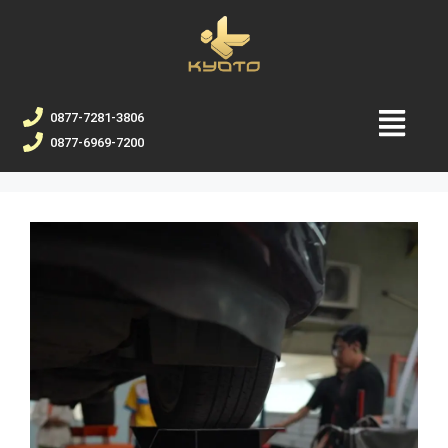
0877-7281-3806
0877-6969-7200