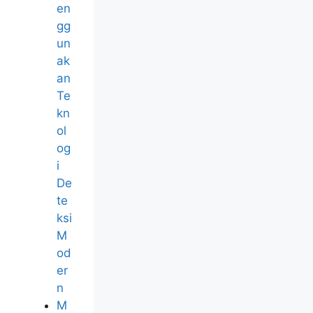
en
gg
un
ak
an
Te
kn
ol
og
i
De
te
ksi
M
od
er
n
M