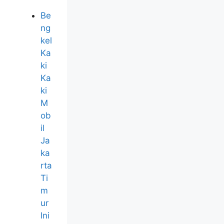
Be
ng
kel
Ka
ki
Ka
ki
M
ob
il
Ja
ka
rta
Ti
m
ur
Ini