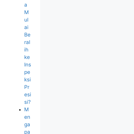
a
M
ul
ai
Be
ral
ih
ke
Ins
pe
ksi
Pr
esi
si?
M
en
ga
pa