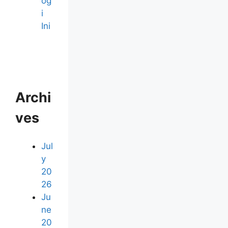
og
i
Ini
Archi
ves
Jul
y
20
26
Ju
ne
20