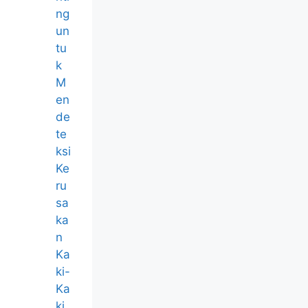
ng
un
tu
k
M
en
de
te
ksi
Ke
ru
sa
ka
n
Ka
ki-
Ka
ki