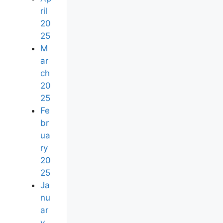
ril
20
25
M
ar
ch
20
25
Fe
br
ua
ry
20
25
Ja
nu
ar
y