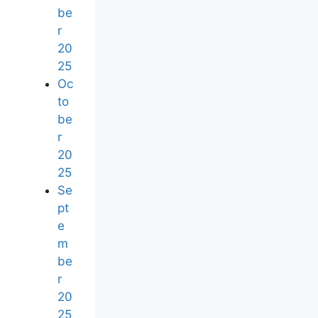
be
r
20
25
Oc
to
be
r
20
25
Se
pt
e
m
be
r
20
25