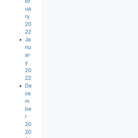
br
ua
ry
20
22
Ja
nu
ar
y
20
22
De
ce
m
be
r
20
20