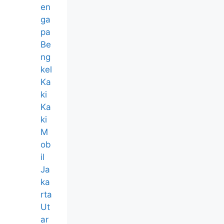
en
ga
pa
Be
ng
kel
Ka
ki
Ka
ki
M
ob
il
Ja
ka
rta
Ut
ar