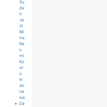
Su
da
h
Ja
di
Mi
tra
Re
s
mi
Ky
ot
o
In
do
ne
sia
Da