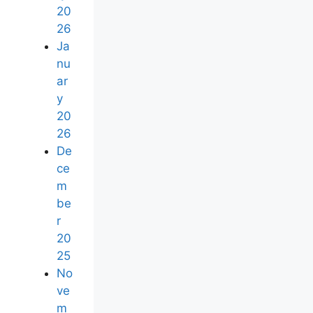
20
26
Ja
nu
ar
y
20
26
De
ce
m
be
r
20
25
No
ve
m