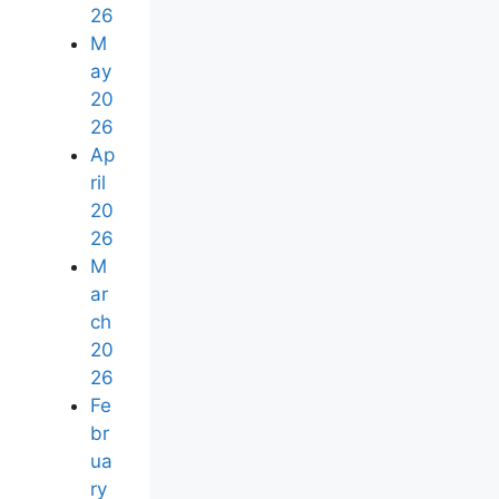
26
M
ay
20
26
Ap
ril
20
26
M
ar
ch
20
26
Fe
br
ua
ry