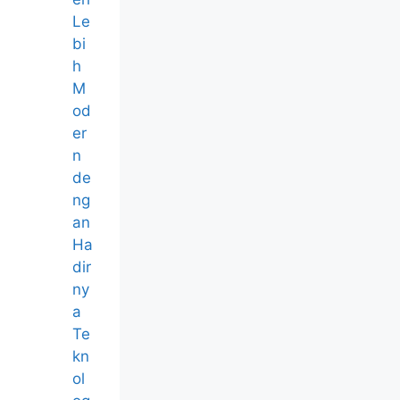
Le
bi
h
M
od
er
n
de
ng
an
Ha
dir
ny
a
Te
kn
ol