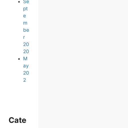
Se
pt
e
m
be
r
20
20
M
ay
20
2
Cate