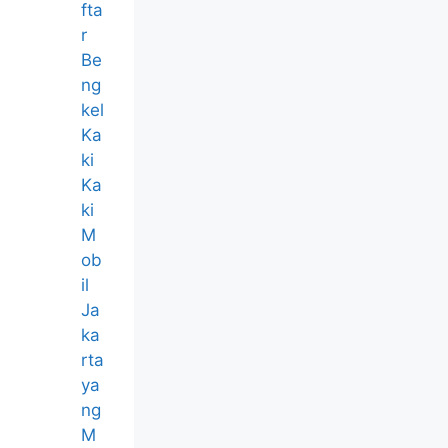
fta
r
Be
ng
kel
Ka
ki
Ka
ki
M
ob
il
Ja
ka
rta
ya
ng
M